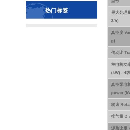
型号
热门标签
最大处理量 M
3/h)
真空度 Vac
g)
传动比 Tran
主电机功率Ma
(kW) - 4
真空泵电机V
power (k
转速 Rotat
排气量 Disp
泥浆比重 Pr