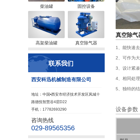
柴油罐
固控设备
真空除气
高架柴油罐
真空除气器
1、能快速
2、可作为
联系我们
3、设计紧
4、相同处
西安科迅机械制造有限公司
5、独特的
地址：中国•西安市经济技术开发区凤城十
路德悦智慧谷4层D22
设备参数
手机：17782693290
咨询热线
029-89565356