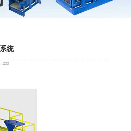
收系统
：
233