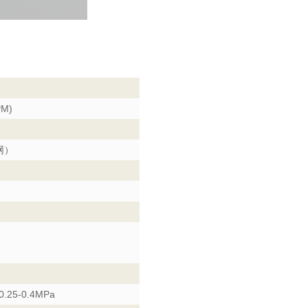
PM)
网）
）
25-0.4MPa