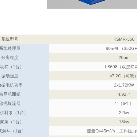
系统型号
KSMR-350
系统处理量
80m³/h（350G
分离粒度
20μm
动筛（1台）
LS608（双层筛
振动强度
≤7.2G（可调
激振电机功率
2x1.72KW
筛网总面积
4.92㎡
除泥旋流器
4”（6个）
供料泵（1台）
22kw
浆泵（1台）
15kw
浆漏斗（1台）
流量Q=45m³/h，工作压力0.